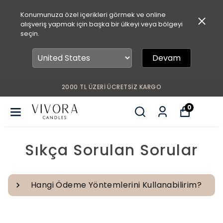
Konumunuza özel içerikleri görmek ve online
alışveriş yapmak için başka bir ülkeyi veya bölgeyi
seçin.
Devam
2000 TL ÜZERİ ÜCRETSİZ KARGO
İLK 
0
Sıkça Sorulan Sorular
Hangi Ödeme Yöntemlerini Kullanabilirim?