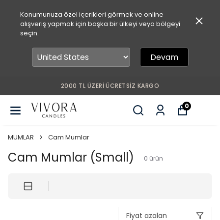
Konumunuza özel içerikleri görmek ve online
alışveriş yapmak için başka bir ülkeyi veya bölgeyi
seçin.
Devam
2000 TL ÜZERİ ÜCRETSİZ KARGO
0
MUMLAR
Cam Mumlar
Cam Mumlar (Small)
0
ürün
Fiyat azalan