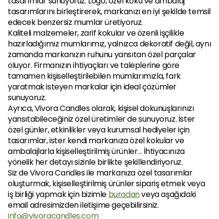
tasarımlar sunuyoruz. Logo, özel koku ve ambalaj 
tasarımlarını birleştirerek, markanızı en iyi şekilde temsil 
edecek benzersiz mumlar üretiyoruz.
Kaliteli malzemeler, zarif kokular ve özenli işçilikle 
hazırladığımız mumlarımız, yalnızca dekoratif değil, aynı 
zamanda markanızın ruhunu yansıtan özel parçalar 
oluyor. Firmanızın ihtiyaçları ve taleplerine göre 
tamamen kişiselleştirilebilen mumlarımızla, fark 
yaratmak isteyen markalar için ideal çözümler 
sunuyoruz.
Ayrıca, Vivora Candles olarak, kişisel dokunuşlarınızı 
yansıtabileceğiniz özel üretimler de sunuyoruz. İster 
özel günler, etkinlikler veya kurumsal hediyeler için 
tasarımlar, ister kendi markanıza özel kokular ve 
ambalajlarla kişiselleştirilmiş ürünler… İhtiyacınıza 
yönelik her detayı sizinle birlikte şekillendiriyoruz.
Siz de Vivora Candles ile markanıza özel tasarımlar 
oluşturmak, kişiselleştirilmiş ürünler sipariş etmek veya 
iş birliği yapmak için bizimle 
buradan
veya aşağıdaki 
email adresimizden iletişime geçebilirsiniz. 
info@vivoracandles.com