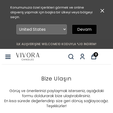
Konumunuza özel içerikleri görmek ve online
alışveriş yapmak için başka bir ülkeyi veya bölgeyi
seçin.
Devam
İLK ALIŞVERİŞİNE WELCOME10 KODUYLA %10 İNDİRİM!
0
Bize Ulaşın
​Görüş ve önerilerinizi paylaşmak isterseniz, aşağıdaki
formu doldurarak bize ulaştırabilirsiniz.
En kısa sürede değerlendirip size geri dönüş sağlayacağız.
Teşekkürler!