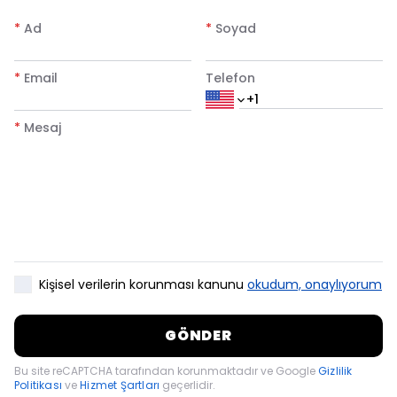
*
Ad
*
Soyad
*
Email
Telefon
*
Mesaj
Kişisel verilerin korunması kanunu
okudum, onaylıyorum
GÖNDER
Bu site reCAPTCHA tarafından korunmaktadır ve Google
Gizlilik
Politikası
ve
Hizmet Şartları
geçerlidir.